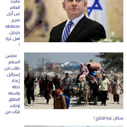
يناشد
العالم
من أجل
تمرير
مخططه
بترحيل
اهل غزة
!
مجلس
السلام
طلب من
إسرائيل
إعداد
خطة
واسعة
النطاق
لإجلاء
فئات من
سكان غزة للخارج !