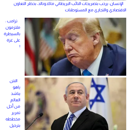
الإنسان: يرحب بتصريحات النائب البريطاني ماكدونالد، بحظر التعاون
الاقتصادي والتجاري مع المستوطنات
ترامب :
ملتزمون
بالسيطرة
على غزة
!
النتن
ياهو
يناشد
العالم
من أجل
تمرير
مخططه
بترحيل