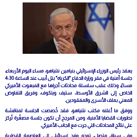
يعقد رئيس الوزراء الإسرائيلي بنيامين نتنياهو، مساء اليوم الأربعاء،
جلسة أمنية في مقر وزارة الدفاع "الكرياه" بتل أبيب عند الساعة 4:30
مساءً، وذلك عقب سلسلة محادثات أجراها مع المبعوث الأميركي
الخاص إلى الشرق الأوسط، ستيف ويتكوف، وفريق التفاوض
المعني بملف الأسرى والمفقودين.
ووفق ما أعلنه مكتب نتنياهو، فقد خُصصت الجلسة لمناقشة
تطورات القضايا الأمنية، ومن المرجح أن تكون جلسة مصغّرة تُركز
على نتائج المحادثات التي جرت مع الجانب الأميركي.
وفي سياق متصل، توجه وفد إسرائيلي إلى العاصمة القطرية