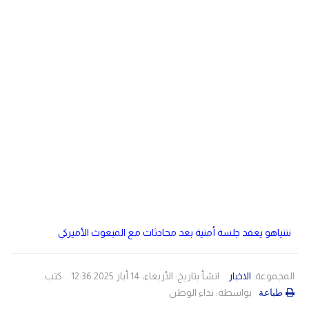
دولي
مصر
صحة
لبنان
الاردن
منوعات
مقالات
رياضة
الأرشيف
فيديو
نتنياهو يعقد جلسة أمنية بعد محادثات مع المبعوث الأميركي
المجموعة:
الاخبار
انشأ بتاريخ: الأربعاء، 14 أيار 2025 12:36
كتب
بواسطة:
نداء الوطن
طباعة