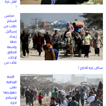
اهل غزة
!
مجلس
السلام
طلب من
إسرائيل
إعداد
خطة
واسعة
النطاق
لإجلاء
فئات من
سكان غزة للخارج !
اللجنة
الوطنية
تعلن
جهوزيتها
لإستلام
ادارة