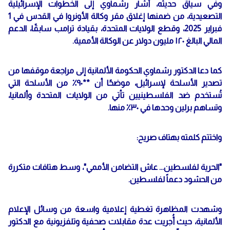
وفي سياق حديثه، أشار رشماوي إلى الخطوات الإسرائيلية
التصعيدية، من ضمنها إغلاق مقر وكالة الأونروا في القدس في 1
فبراير 2025، وقطع الولايات المتحدة، بقيادة ترامب سابقًا، الدعم
المالي البالغ ١٢٠ مليون دولار عن الوكالة الأممية.
كما دعا الدكتور رشماوي الحكومة الألمانية إلى مراجعة موقفها من
تصدير الأسلحة لإسرائيل، موضحًا أن **٩٠٪ من الأسلحة التي
تُستخدم ضد الفلسطينيين تأتي من الولايات المتحدة وألمانيا،
وتساهم برلين وحدها في ٣٠٪ منها.
واختتم كلمته بهتاف صريح:
"الحرية لفلسطين... عاش التضامن الأممي"، وسط هتافات متكررة
من الحشود دعماً لفلسطين.
وشهدت المظاهرة تغطية إعلامية واسعة من وسائل الإعلام
الألمانية، حيث أُجريت عدة مقابلات صحفية وتلفزيونية مع الدكتور