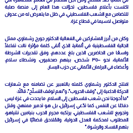
اكتست بأعلام فلسطين، تحوّلت هذا العام إلى منصة صلبة
للتضامن مع الشعب الفلسطيني، في ظل ما يتعرض له من عدوان
متواصل، لاسيما في قطاع غزة.
وكان من أبرز المشاركين في الفعالية الدكتور جورج رشماوي، ممثل
الجالية الفلسطينية في ألمانيا، الذي ألقى كلمة مؤثرة نالت تفاعلًا
واسعًا من الحاضرين الذين بلغ عددهم، وفق تقديرات الشرطة
الألمانية، نحو ٣٥٠٠ شخص، بينهم صحفيون، ونشطاء سلام،
وأعضاء في البرلمان الألماني عن حزب اليسار.
افتتح الدكتور رشماوي كلمته بالتعبير عن تضامنه مع شعارات
الحركة الداعية إلى "وقف الحروب"، و"نعم لوقف التسلّح"، قائلاً:
"ما أحوجنا نحن شعب فلسطين إلى السلام. ما يحدث في غزة ليس
دفاعًا عن النفس كما تدّعي إسرائيل، بل هو تدمير ممنهج، وقتل
وتجويع للشعب الفلسطيني، يرتكبه مجرم الحرب بنيامين نتنياهو،
المطلوب لمحكمة العدل الدولية، والمُلاحق قضائيًا في إسرائيل
بتهم الفساد والرشوة."