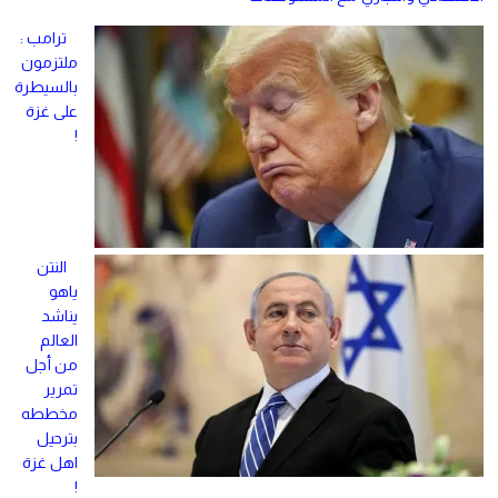
ترامب :
ملتزمون
بالسيطرة
على غزة
!
النتن
ياهو
يناشد
العالم
من أجل
تمرير
مخططه
بترحيل
اهل غزة
!