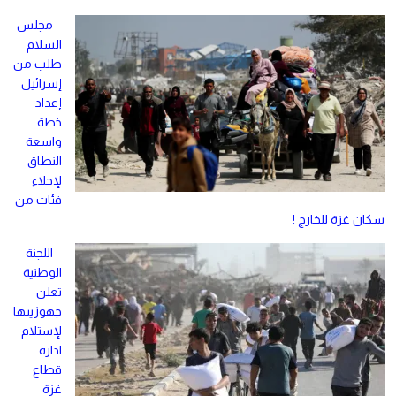
مجلس
السلام
طلب من
إسرائيل
إعداد
خطة
واسعة
النطاق
لإجلاء
فئات من
سكان غزة للخارج !
اللجنة
الوطنية
تعلن
جهوزيتها
لإستلام
ادارة
قطاع
غزة