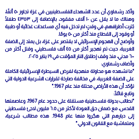
وأكد رشماوي أن عدد الشهداء الفلسطينيين في غزة تجاوز ٥٠ ألفًا،
وهناك ما لا يقل عن ١٠ آلاف مفقود، بالإضافة إلى ٤٣٥٣ طفلًا
بُترت أطرافهم، في وقتٍ لم تدخل فيه أي مساعدات غذائية أو طبية
أو وقود إلى القطاع منذ أكثر من ٥٠ يومًا.
وأوضح أن الهجوم الإسرائيلي لا يقتصر على غزة، بل يمتد إلى الضفة
الغربية، حيث تم تهجير أكثر من ٤٥ ألف فلسطيني، وقتل أكثر من
٦٠٠ مدني، منذ وقف إطلاق النار المؤقت في ١٩ يناير ٢٠٢٥.
وأضاف رشماوي:
"ما نشهده هو محاولة منهجية لفرض السيطرة الإسرائيلية الكاملة
على الضفة الغربية، في مخالفة صارخة لقرارات الشرعية الدولية التي
تؤكد أن هذه الأراضي محتلة منذ عام 1967."
وتابع قائلًا:
"نطالب بدولة فلسطينية مستقلة على حدود عام 1967، وعاصمتها
القدس، مع ضمان حق العودة لأكثر من ٦.٥ مليون لاجئ فلسطيني
إلى ديارهم التي هجّروا منها عام 1948. هذه مطالب شرعية،
ومتماشية مع القانون الدولي."