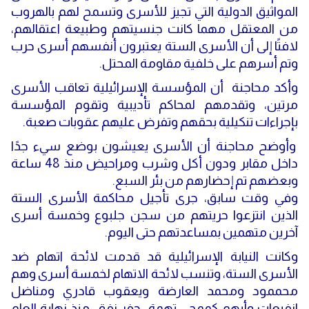
المواثيق الدولية التي تجيز للأسرى وتسمح لهم بالهروب
من المعتقل مهما كانت جنسيتهم وطبيعة اعتقالهم،
لافتًا إلى أن الأسرى الستة يعتبرون أنفسهم أسرى حرب
وتم أسرهم على خلفية مقاومة المحتل.
وأكد محاجنة أن المؤسسة الإسرائيلية تعاقب الأسرى
مرتين، وتقدمهم لمحاكم تأديبية وتقوم المؤسسة
بإجراءات تنكيلية بحقهم وتفرض عليهم عقوبات صعبة.
وأوضح محاجنة أن الأسرى يعيشون بوضع سيء جدًا
داخل مقابر ودون أكل وشرب ومراحيض منذ 48 ساعة
وبعضهم تم إحضارهم من بئر السبع.
وفي وقت سابق، جرى تأجيل محاكمة الأسرى الستة
الذين انتزعوا حريتهم من سجن جلبوع وخمسة أسرى
آخرين متهمين بمساعدتهم حتى اليوم.
وكانت النيابة الإسرائيلية قد قدمت لائحة اتهام ضد
الأسرى الستة، وتنسب لائحة الاتهام لخمسة أسرى وهم
محممود ومحمد العارضة ويعقوب قادري ومناضل
انفيعات وأيهم كممجي تهمة حفر نفق، منذ نهاية العام