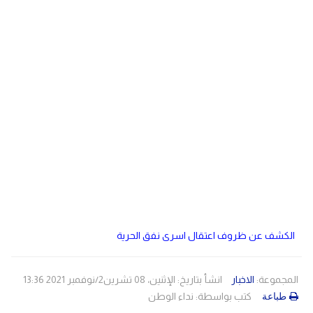
دولي
مصر
صحة
لبنان
الاردن
منوعات
مقالات
رياضة
الأرشيف
فيديو
الكشف عن ظروف اعتقال اسرى نفق الحرية
المجموعة:
الاخبار
انشأ بتاريخ: الإثنين، 08 تشرين2/نوفمبر 2021 13:36
كتب بواسطة:
نداء الوطن
طباعة