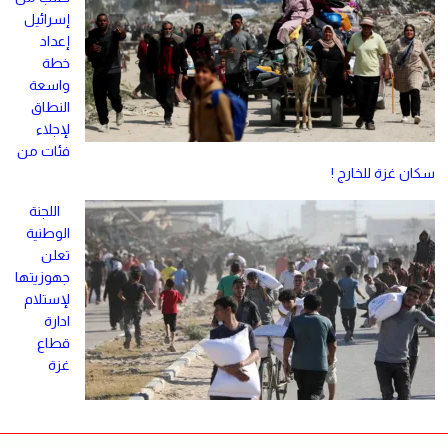
إسرائيل
إعداد
خطة
واسعة
النطاق
لإجلاء
فئات من
سكان غزة للخارج !
اللجنة
الوطنية
تعلن
جهوزيتها
لإستلام
ادارة
قطاع
غزة