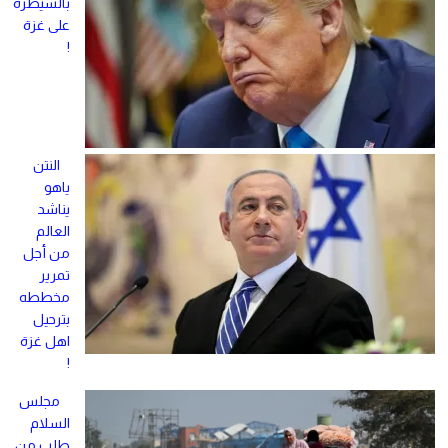
بالسيطرة
على غزة
!
النتن
ياهو
يناشد
العالم
من أجل
تمرير
مخططه
بترحيل
اهل غزة
!
مجلس
السلام
طلب من