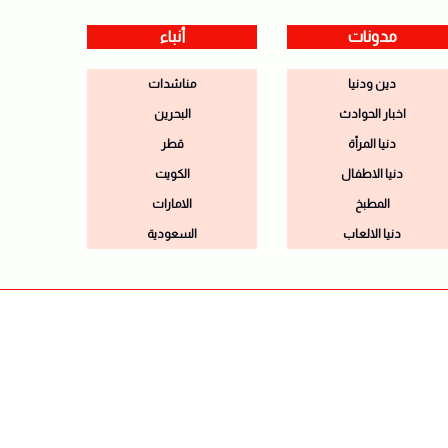
مدونات
أنباء
دين ودنيا
مناشدات
اخبار الحوادث
البحرين
دنيا المرأة
قطر
دنيا الاطفال
الكويت
المطبخ
الامارات
دنيا الالعاب
السعودية