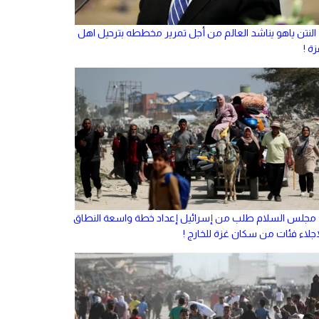
النتن ياهو يناشد العالم من أجل تمرير مخططه بترحيل اهل
ة !
مجلس السلام طلب من إسرائيل إعداد خطة واسعة النطاق
إجلاء فئات من سكان غزة للخارج !