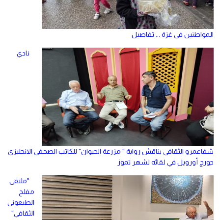
المواطنين في غزة ... تفاصيل
نادي
شفاعمرو الثقافي يناقش رواية " مزرعة الحيوان" للكاتب الصحفي الانجليزي
جورج أورويل في لقائه لشهر تموز
"ملتقى
مفلح
الطبعوني
الثقافي"