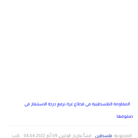
دولي
مصر
صحة
لبنان
الاردن
منوعات
مقالات
رياضة
الأرشيف
فيديو
المقاومة الفلسطينية في قطاع غزة ترفع درجة الاستنفار في
صفوفها
المجموعة:
فلسطين
انشأ بتاريخ: الإثنين، 09 أيار 2022 04:04
كتب