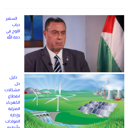
السفير
دياب
اللوح في
ذمة الله
دليل
حل
مشكلات
انقطاع
الكهرباء
المنزلية
وإدارة
المولدات
وأنظمة