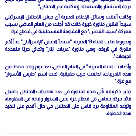
درجة الاستنفار والاستعداد لإمكانية غدر الاحتلال".
وكانت أعلنت وسائل الإعلام العبرية أن جيش الاحتلال الإسرائيلي
سيبدأ الاثنين مناورة كبيرة كانت قد أجلت من العام الماضي بسبب
معركة "سيف القدس" مع المقاومة الفلسطينية في قطاع غزة.
وبدورها قالت القناة 13 العبرية: "سببدأ الجيش "الإسرائيلي" غداً أكبر
مناورة في تاريخه، وهي مناورة "عربات النار" وتحاكي حربًا متعددة
الجبهات".
وأضافت القناة العبرية:" في العام الماضي، بعد يوم واحد فقط من
هذه التدريبات، اندلعت حرب حقيقية، تحت اسم "حارس الأسوار"
مع غزة."
جدير ذكره انه تأتي هذه المناورة في بعد تهديدات الاحتلال باغتيال
قائد حركة حماس في قطاع غزة يحيى السنوار وقادة في المقاومة،
وتوعد المقاومة برد قاس على الاحتلال في حال أقدم على تنفيذ
هذه الخطوة.