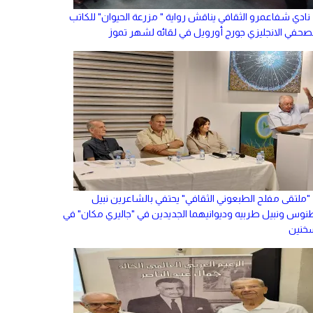
نادي شفاعمرو الثقافي يناقش رواية " مزرعة الحيوان" للكاتب
لصحفي الانجليزي جورج أورويل في لقائه لشهر تموز
"ملتقى مفلح الطبعوني الثقافي" يحتفي بالشاعرين نبيل
نوس ونبيل طربيه وديوانيهما الجديدين في "جاليري مكان" في
خنين