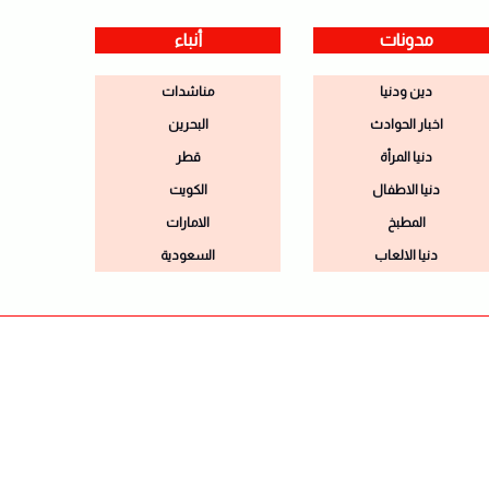
مدونات
أنباء
دين ودنيا
مناشدات
اخبار الحوادث
البحرين
دنيا المرأة
قطر
دنيا الاطفال
الكويت
المطبخ
الامارات
دنيا الالعاب
السعودية