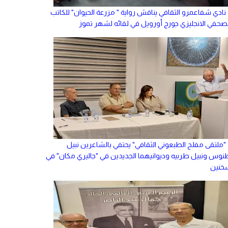
نادي شفاعمرو الثقافي يناقش رواية " مزرعة الحيوان" للكاتب
لصحفي الانجليزي جورج أورويل في لقائه لشهر تموز
"ملتقى مفلح الطبعوني الثقافي" يحتفي بالشاعرين نبيل
نوس ونبيل طربيه وديوانيهما الجديدين في "جاليري مكان" في
خنين