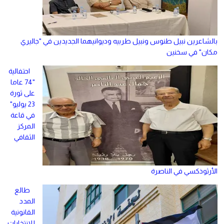
بالشاعرين نبيل طنوس ونبيل طربيه وديوانيهما الجديدين في "جاليري
مكان" في سخنين
احتفالية
"74 عاما
على ثورة
23 يوليو"
في قاعة
المركز
الثقافي
الأرثوذكسي في الناصرة
طالع
المدد
القانونية
للانتخابات