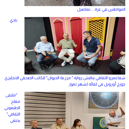
المواطنين في غزة ... تفاصيل
نادي
شفاعمرو الثقافي يناقش رواية " مزرعة الحيوان" للكاتب الصحفي الانجليزي
جورج أورويل في لقائه لشهر تموز
"ملتقى
مفلح
الطبعوني
الثقافي"
يحتفي