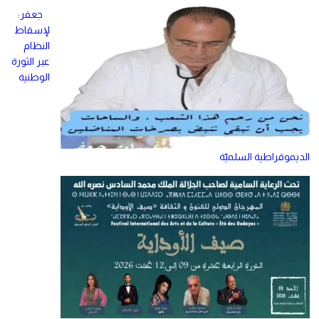
جعفر:
لإسقاط
النظام
عبر الثورة
الوطنية
الديموقراطية السلميّة