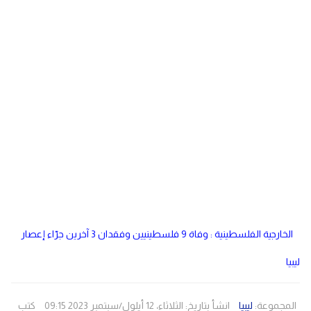
دولي
مصر
صحة
لبنان
الاردن
منوعات
مقالات
رياضة
الأرشيف
فيديو
الخارجية الفلسطينية : وفاة 9 فلسطينيين وفقدان 3 آخرين جرّاء إعصار
ليبيا
المجموعة:
ليبيا
انشأ بتاريخ: الثلاثاء، 12 أيلول/سبتمبر 2023 09:15
كتب