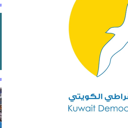
الذ
ا