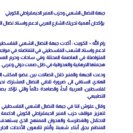
جبهة النضال الشعبي وحزب المنبر الديمقراطي الكويتي
يؤكدان أهمية تحريك الشارع العربي لدعم واسناد نضال
رام الله – الكويت : أكدت جبهة النضال الشعبي الفلسطين
لدعم واسناد الشعب الفلسطيني في انتفاضته في مواجهة 
المتواصلة في العاصمة المحتلة وفي ساحات وحرم المس
هجمتها الارهابية والعدوانية في ظل صمت دولي وعربي.
ودعت الجبهة والمنبر خلال اتصالات بين عضو المكتب 
الهادي السنافي الى ضرورة تلاقي النضال المشترك نحو 
لفلسطين، العربية أبداً، والصامدة دائماً والتي تؤكد 
التطبيعي.
وقال علوش اننا في جبهة النضال الشعبي الفلسطيني وفي
لتعزيز مواقف حزب المنبر الديمقراطي الكويتي الدا
الاحتلال والغطرسة والعدوان الممنهج الذي يستهدف ش
المنظم بحق أبناء شعبنا، وأنتم تتابعون الأحداث الجا