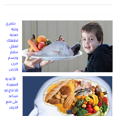
حضري
وجبة
صحية
لطفلك
لعقلٍ
سليم
وجسم
مرن
ورزين
الأغذية
المفيدة
للدماغ قد
تساعد
على منع
الخرف