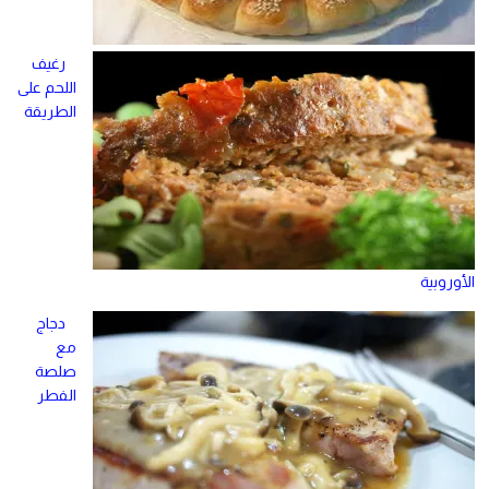
رغيف
اللحم على
الطريقة
الأوروبية
دجاج
مع
صلصة
الفطر