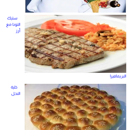
ستيك
التونا مع
أرز
البريمافيرا
خلية
النحل