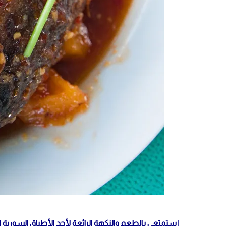
إستمتعي بالطعم والنكهة الرائعة لأحد الأطباق السورية ا