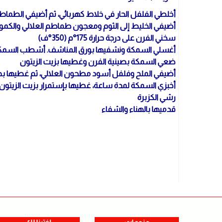
أخلطي الفلفل الحار في خلاط كهربائي، ثم أضيفي الطماطم. 
أضيفي الخليط إلى الثوم ومعجون طماطم العلالي والكم
سخني الفرن على درجة حرارة 175°م (350°ف)
أغسلي السمكة ونشفيها بورق المناشف. أشطب السمكة من 3 مناطق على
ضعي السمكة بصينية الفرن وغطيها بزيت الزيتون
أضيفي الملح وفلفل أسود مطحون العلالي، ثم غطيها بص
أخبزي السمكة لمدة ساعة، غطيها بإستمرار بزيت الزيتون،
رشي الكزبرة
قدميها بالهناء والشفاء