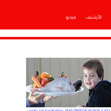
الأرشيف
فيديو
حضري وجبة صحية لطفلك لعقلٍ سليم وجسم مرن ورزين