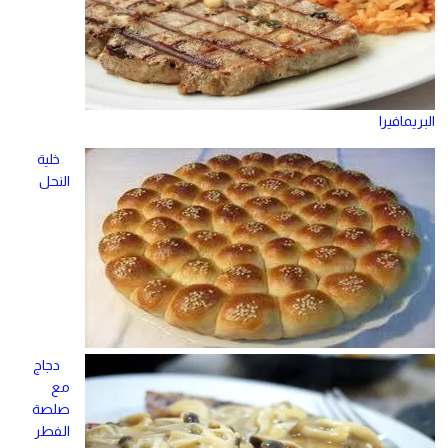
البريمافيرا
خلية
النحل
دجاج
مع
صلصة
الفطر