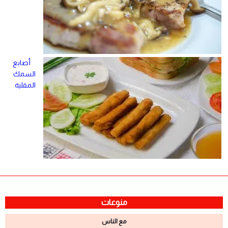
أصابع
السمك
المقلية
منوعات
مع الناس