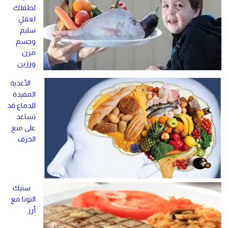
لطفلك
لعقلٍ
سليم
وجسم
مرن
ورزين
الأغذية
المفيدة
للدماغ قد
تساعد
على منع
الخرف
ستيك
التونا مع
أرز