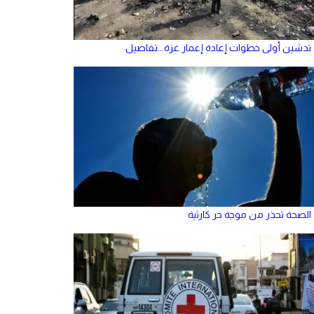
تدشين أولى خطوات إعادة إعمار غزة...تفاصيل
الصحة تحذر من موجة حر كارثية