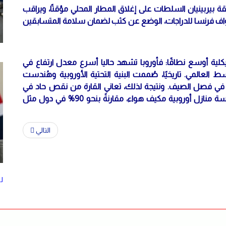
ة بيربينيان السلطات على إغلاق المطار المحلي مؤقتًا، ويراقب
طواف فرنسا للدراجات، الوضع عن كثب لضمان سلامة المتسابقين
ية أوسع نطاقًا: فأوروبا تشهد حاليا أسرع معدل ارتفاع في
لعالمي. تاريخيًا، صُممت البنية التحتية الأوروبية وهُندست
ا في فصل الصيف. ونتيجة لذلك، تعاني القارة من نقص حاد في
التبريد، حيث لا يمتلك سوى منزل واحد من بين كل خمسة منازل أوروبية مكيف هواء، مقارنةً بنحو 90% في دول مثل
التالي
ل