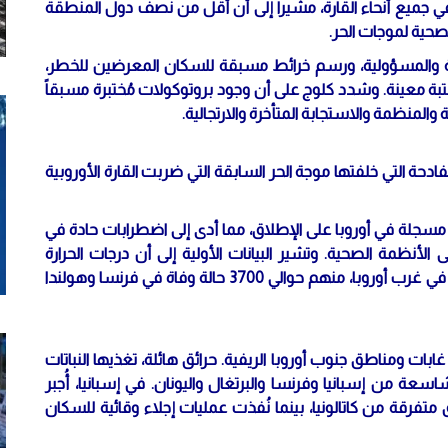
ميع أنحاء القارة، مشيرا إلى أن أقل من نصف دول المنطقة
صحية لموجات الحر.
المسؤولية، ورسم خرائط مسبقة للسكان المعرضين للخطر،
عتبة معينة. وشدد كلوج على أن وجود بروتوكولات مُختبرة مسبقاً
والمنظمة والاستجابة المتأخرة والارتجالية.
دحة التي خلفتها موجة الحر السابقة التي ضربت القارة الأوروبية
مسجلة في أوروبا على الإطلاق، مما أدى إلى اضطرابات حادة في
 الأنظمة الصحية. وتشير البيانات الأولية إلى أن درجات الحرارة
المرتفعة للغاية تسببت في وفاة أكثر من 4000 شخص في غرب أوروبا، منهم حوالي 3700 حالة وفاة في فرنسا وهولندا
غابات ومناطق جنوب أوروبا الريفية. حرائق هائلة، تغذيها النباتات
شاسعة من إسبانيا وفرنسا والبرتغال واليونان. في إسبانيا، أُجبر
تفرقة من كاتالونيا، بينما نُفذت عمليات إجلاء وقائية للسكان