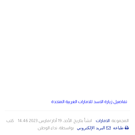
دولي
مصر
صحة
لبنان
الاردن
منوعات
مقالات
رياضة
الأرشيف
فيديو
تفاصيل زيارة الاسد للامارات العربية المتحدة
المجموعة:
الامارات
انشأ بتاريخ: الأحد، 19 آذار/مارس 2023 14:46
كتب
بواسطة:
نداء الوطن
طباعة
البريد الإلكتروني