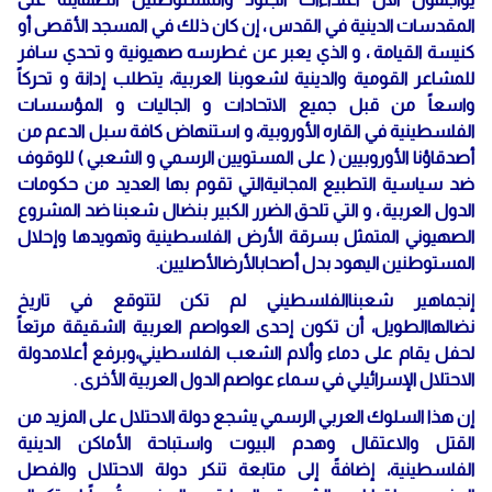
المقدسات الدينية في القدس ، إن كان ذلك في المسجد الأقصى أو
كنيسة القيامة ، و الذي يعبر عن غطرسه صهيونية و تحدي سافر
للمشاعر القومية والدينية لشعوبنا العربية، يتطلب إدانة و تحركاً
واسعاً من قبل جميع الاتحادات و الجاليات و المؤسسات
الفلسطينية في القاره الأوروبية، و استنهاض كافة سبل الدعم من
أصدقاؤنا الأوروبيين ( على المستويين الرسمي و الشعبي ) للوقوف
ضد سياسية التطبيع المجانيةالتي تقوم بها العديد من حكومات
الدول العربية ، و التي تلحق الضرر الكبير بنضال شعبنا ضد المشروع
الصهيوني المتمثل بسرقة الأرض الفلسطينية وتهويدها وإحلال
المستوطنين اليهود بدل أصحابالأرضالأصليين.
إنجماهير شعبناالفلسطيني لم تكن لتتوقع في تاريخ
نضالهاالطويل، أن تكون إحدى العواصم العربية الشقيقة مرتعاً
لحفل يقام على دماء وألام الشعب الفلسطيني،وبرفع أعلامدولة
الاحتلال الإسرائيلي في سماء عواصم الدول العربية الأخرى .
إن هذا السلوك العربي الرسمي يشجع دولة الاحتلال على المزيد من
القتل والاعتقال وهدم البيوت واستباحة الأماكن الدينية
الفلسطينية، إضافةً إلى متابعة تنكر دولة الاحتلال والفصل