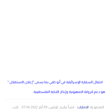
دولي
مصر
صحة
لبنان
الاردن
منوعات
مقالات
رياضة
الأرشيف
فيديو
احتفال السفارة الإسرائيلية في أبو ظبي بما يسمى "إعلان الاستقلال "
هو دعم للرواية الصهيونية وإنكار اللنكبة الفلسطينية
المجموعة:
الامارات
انشأ بتاريخ: الإثنين، 09 أيار 2022 07:34
كتب