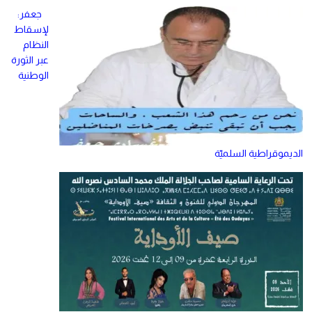
جعفر:
لإسقاط
النظام
عبر الثورة
الوطنية
الديموقراطية السلميّة