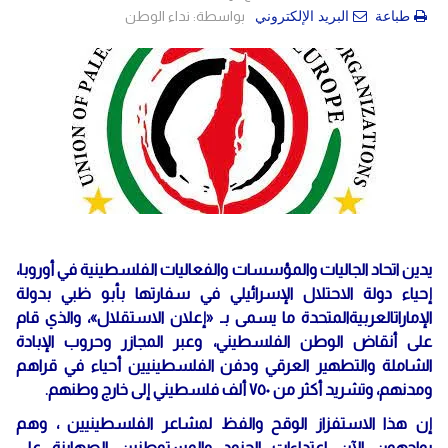
بواسطة:
نداء الوطن
طباعة
البريد الإلكتروني
يدين اتحاد الجاليات والمؤسسات والفعاليات الفلسطينية في أوروبا،
إحياء دولة الاحتلال الإسرائيلي في سفارتها بأبو ظبي بدولة
الإماراتالعربيةالمتحدة ما يسمى بـ «إعلان الاستقلال»، والذي قام
على أنقاض الوطن الفلسطيني، وعبر المجازر وحروب الإبادة
الشاملة والتطهير العرقي ودفن الفلسطينيين أحياء في قراهم
ومدنهم، وتشريد أكثر من ٧٥٠ ألف فلسطيني إلى خارج وطنهم.
إن هذا الاستفزاز الوقح والفظ لمشاعر الفلسطينيين ، وهم
يواجهون الآن اعتداءات الجنود والمستوطنين الصهاينة على