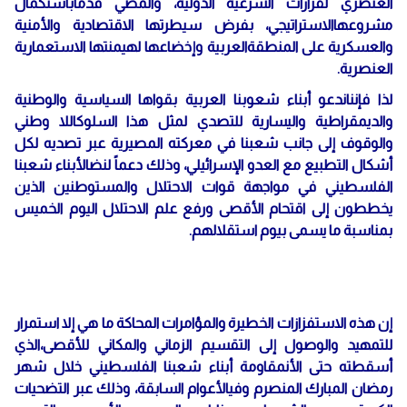
العنصري لقرارات الشرعية الدولية، والمضي قُدماًباستكمال
مشروعهاالاستراتيجي، بفرض سيطرتها الاقتصادية والأمنية
والعسكرية على المنطقةالعربية وإخضاعها لهيمنتها الاستعمارية
العنصرية.
لذا فإنناندعو أبناء شعوبنا العربية بقواها السياسية والوطنية
والديمقراطية واليسارية للتصدي لمثل هذا السلوكاللا وطني
والوقوف إلى جانب شعبنا في معركته المصيرية عبر تصديه لكل
أشكال التطبيع مع العدو الإسرائيلي، وذلك دعماً لنضالأبناء شعبنا
الفلسطيني في مواجهة قوات الاحتلال والمستوطنين الذين
يخططون إلى اقتحام الأقصى ورفع علم الاحتلال اليوم الخميس
بمناسبة ما يسمى بيوم استقلالهم.
إن هذه الاستفزازات الخطيرة والمؤامرات المحاكة ما هي إلا استمرار
للتمهيد والوصول إلى التقسيم الزماني والمكاني للأقصى،الذي
أسقطته حتى الأنمقاومة أبناء شعبنا الفلسطيني خلال شهر
رمضان المبارك المنصرم وفيالأعوام السابقة، وذلك عبر التضحيات