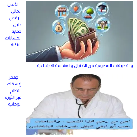
الأمان
المالي
الرقمي:
دليل
حماية
الحسابات
البنكية
والتطبيقات المصرفية من الاحتيال والهندسة الاجتماعية
جعفر:
لإسقاط
النظام
عبر الثورة
الوطنية