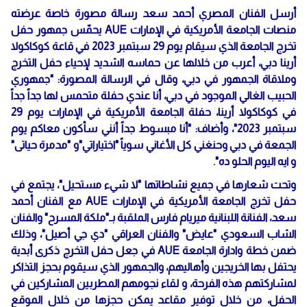
أرسل الفنان المصري أحمد سعد رسالة مصورة خاصة عرضته
منصات الجامعة الأمريكية في الإمارات AUE يحمّس جمهور حفل
تخرج الجامعة الذي سيقام يوم 29 سبتمبر 2023 في قاعة كوكاكولا
أرينا دبي، أعرب من خلالها عن حماسه الشديد لإحياء حفل التخرج
وملاقاة الجمهور في دبي، وقال في الرسالة المصورة: "جمهوري
الحبيب الغالي الموجود في دبي، أنا عندي حفلة متحمس لها جداً جداً
في كوكاكولا أرينا، حفلة الجامعة الأمريكية في الإمارات يوم 29
سبتمبر 2023"، وأضاف: "أنا مبسوط جداً أنني سأكون معاكم يوم
الجمعة في دبي وحنغني كل الأغاني سوياً "اختياراتي"و "مدمرة حياتى"
و ايه اليوم الحلو ده".
وتحت شعارها في جميع نشاطاتها "لا شيء مستحيل"، يجتمع في
حفل تخرج الجامعة الأمريكية في الإمارات AUE مع الفنان أحمد
سعد، الفنانة اللبنانية ميريام فارس الملقبة بـ"ملكة المسرح" والفنان
الشاب السعودي "عايض" والفنان العراقي "دي جي أصيل"، وذلك
ضمن خطة وادارة الجامعة AUE في جعل حفل التخرج ذكرى أبدية
يحتفل بها الخريجين وأهاليهم، والجمهور الذي سيقوم بحجز التذاكر
لمشاركتهم هذه الفرحة، و لقاء نجومهم المطربين المشاركين في
الحفل، من خلال توفير مقاعد يمكن حجزها من خلال الموقع