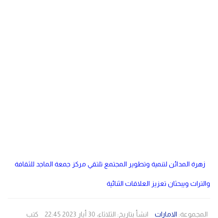
دولي
مصر
صحة
لبنان
الاردن
منوعات
مقالات
رياضة
الأرشيف
فيديو
زهرة المدائن لتنمية وتطوير المجتمع تلتقي مركز جمعة الماجد للثقافة
والتراث ويبحثان تعزيز العلاقات الثنائية
المجموعة:
الامارات
انشأ بتاريخ: الثلاثاء، 30 أيار 2023 22:45
كتب