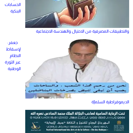
الحسابات
البنكية
والتطبيقات المصرفية من الاحتيال والهندسة الاجتماعية
جعفر:
لإسقاط
النظام
عبر الثورة
الوطنية
الديموقراطية السلميّة