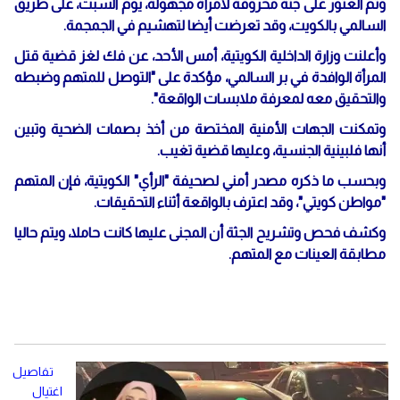
وتم العثور على جثة محروقة لامرأة مجهولة، يوم السبت، على طريق
السالمي بالكويت، وقد تعرضت أيضا لتهشيم في الجمجمة.
وأعلنت وزارة الداخلية الكويتية، أمس الأحد، عن فك لغز قضية قتل
المرأة الوافدة في بر السالمي، مؤكدة على "التوصل للمتهم وضبطه
والتحقيق معه لمعرفة ملابسات الواقعة".
وتمكنت الجهات الأمنية المختصة من أخذ بصمات الضحية وتبين
أنها فلبينية الجنسية، وعليها قضية تغيب.
وبحسب ما ذكره مصدر أمني لصحيفة "الرأي" الكويتية، فإن المتهم
"مواطن كويتي"، وقد اعترف بالواقعة أثناء التحقيقات.
وكشف فحص وتشريح الجثة أن المجنى عليها كانت حاملا، ويتم حاليا
مطابقة العينات مع المتهم.
تفاصيل
اغتيال