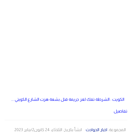
دولي
مصر
صحة
لبنان
الاردن
منوعات
مقالات
رياضة
الأرشيف
فيديو
الكويت : الشرطة تفك لغز جريمة قتل بشعة هزت الشارع الكويتي ...
تفاصيل
المجموعة:
اخبار الحوادث
انشأ بتاريخ: الثلاثاء، 24 كانون2/يناير 2023