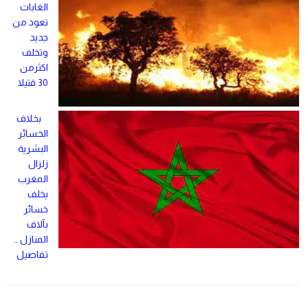
الغابات
تعود من
جديد
وتخلف
اكثرمن
30 قتيلا
بخلاف
الخسائر
البشرية
زلزال
المغرب
يخلف
خسائر
بآلاف
المنازل ..
تفاصيل