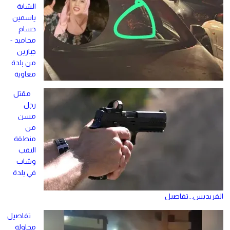
الشابة
ياسمين
حسام
محاميد -
جبارين
من بلدة
معاوية
مقتل
رجل
مسن
من
منطقة
النقب
وشاب
في بلدة
الفريديس...تفاصيل
تفاصيل
محاولة