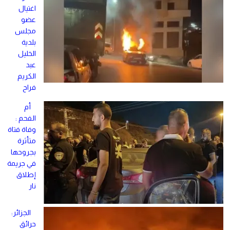
اغتيال
عضو
مجلس
بلدية
الخليل
عبد
الكريم
فراح
أم
الفحم :
وفاة فتاة
متأثرة
بجروحها
في جريمة
إطلاق
نار
الجزائر:
حرائق