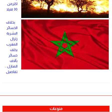
اكثرمن
30 قتيلا
بخلاف
الخسائر
البشرية
زلزال
المغرب
يخلف
خسائر
بآلاف
المنازل ..
تفاصيل
منوعات