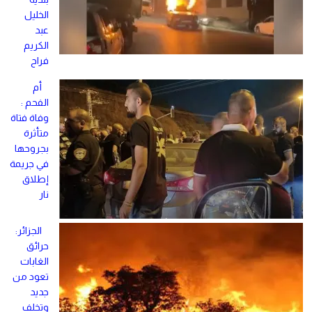
الخليل
عبد
الكريم
فراح
أم
الفحم :
وفاة فتاة
متأثرة
بجروحها
في جريمة
إطلاق
نار
الجزائر:
حرائق
الغابات
تعود من
جديد
وتخلف