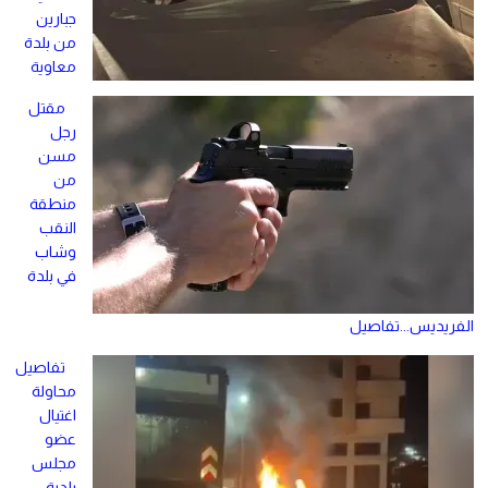
جبارين
من بلدة
معاوية
مقتل
رجل
مسن
من
منطقة
النقب
وشاب
في بلدة
الفريديس...تفاصيل
تفاصيل
محاولة
اغتيال
عضو
مجلس
بلدية