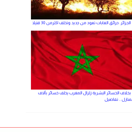
الجزائر: حرائق الغابات تعود من جديد وتخلف اكثرمن 30 قتيلا
بخلاف الخسائر البشرية زلزال المغرب يخلف خسائر بآلاف
منازل .. تفاصيل