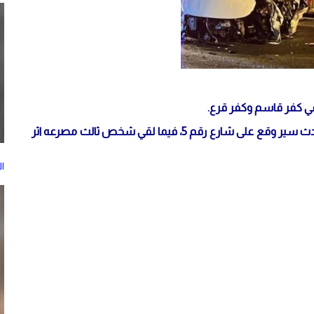
وذكرت مصادر محلية ان شخصين لقيا مصرعهما جراء حادث سير وقع على شارع رقم 5، فيما لقي شخص ثالث مصرعه اثر
ا