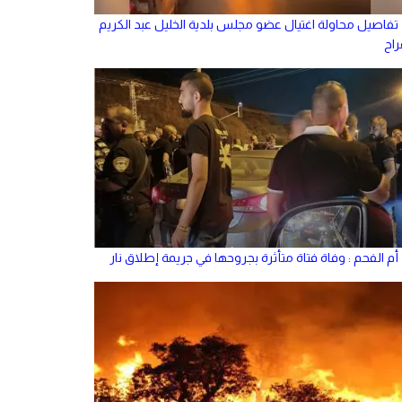
تفاصيل محاولة اغتيال عضو مجلس بلدية الخليل عبد الكريم
راح
أم الفحم : وفاة فتاة متأثرة بجروحها في جريمة إطلاق نار