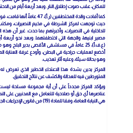
للمكان، عقب صوت إطلاق النار. وبعد أربعة أيام من الاحت
كما أفادت والدة المختطفين (ر
حيث توجهت لمركز الشرطة في مخيم النصيرات، ومكت
للداخلية في النصيرات، وأخبرتهم بما حدث. غير أن هذه ا
مصير ابنيها، والجهة التي اختطفتهما. وبعد نحو أربعة 
(ع.ف.أ)، 25 عاماً، في مستشفى الأقصى بدير البل
أخضع لعمليات جراحية في البطن، وأودع غرفة العناية المرك
وهو بحالة سيئة، وعليه آثار تعذيب.
المركز يدين بشدة هذا الاعتداء الخطير الذي تعرض له ا
المتورطين فيه للعدالة والكشف عن نتائج التحقيق.
ويؤكد المركز مجدداً على أن أية مجموعة مسلحة لي
عناصرها أي حق أو صلاحية للتعامل مع المدنيين على النح
هي النيابة العامة، وفقا للمادة (19) من قانون الإجراءات الجزائية رقم 3 لسنة 2001.