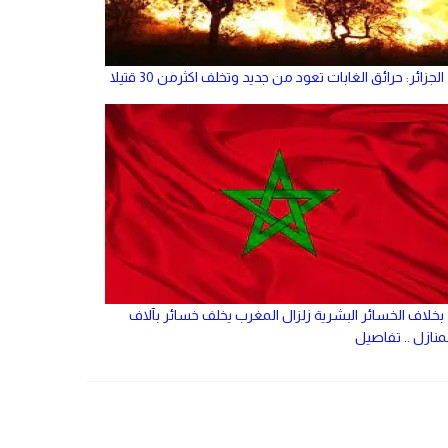
الجزائر: حرائق الغابات تعود من جديد وتخلف اكثرمن 30 قتيلا
بخلاف الخسائر البشرية زلزال المغرب يخلف خسائر بآلاف
منازل .. تفاصيل