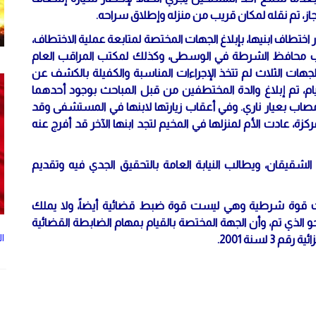
جاز، تم نقله لمكان قريب من منزله وإطلاق سراحه.
.أ)، 47 عاماً، أنها قامت، فور اختطاف ابنيها، بإبلاغ الجهات المختصة لمتابعة عملية الاختطاف،
ب محافظ الشرطة في الوسطى، وكذلك لمكتب المراقب العام
لجهات الثلاث لم تتخذ الإجراءات المناسبة والكفيلة بالكشف عن
أيام، تم إبلاغ والدة المختطفين من قبل المباحث بوجود أحدهما
ح وهو مصاب بعيار ناري. وفي أعقاب زيارتها لابنها في المستشفى وقد
زة، عادت الأم لمنزلها في المخيم لتجد ابنها الآخر قد أفرج عنه
لشقيقان، ويطالب النيابة العامة بالتحقيق الجدي فيه وتقديم
ست قوة شرطية وهي ليست قوة ضبط قضائية أيضاً، ولا يملك
و الذي تم، وأن الجهة المختصة بالقيام بمهام الضابطة القضائية
ال