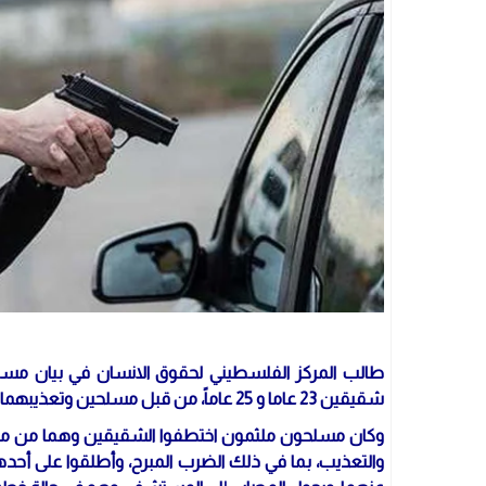
طالب المركز الفلسطيني لحقوق الانسان في بيان مساء 
شقيقين 23 عاما و 25 عاماً، من قبل مسلحين وتعذيبهما وإصابة أحدهما بالرصاص الحي في قطاع غزة .
وكان مسلحون ملثمون اختطفوا الشقيقين وهما من مخيم
والتعذيب، بما في ذلك الضرب المبرح، وأطلقوا على أحدهما