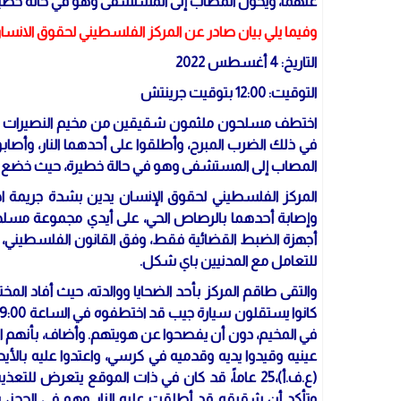
عنهما، ويحول المصاب إلى المستشفى وهو في حالة خطير
وفيما يلي بيان صادر عن المركز الفلسطيني لحقوق الانسا
التاريخ: 4 أغسطس 2022
التوقيت: 12:00 بتوقيت جرينتش
اختطف مسلحون ملثمون شقيقين من مخيم النصيرات واحت
في ذلك الضرب المبرح، وأطلقوا على أحدهما النار، وأصابو
المصاب إلى المستشفى وهو في حالة خطيرة، حيث خضع لع
المركز الفلسطيني لحقوق الإنسان يدين بشدة جريمة اخت
وإصابة أحدهما بالرصاص الحي، على أيدي مجموعة مسلحة، 
أجهزة الضبط القضائية فقط، وفق القانون الفلسطيني، 
للتعامل مع المدنيين باي شكل.
في المخيم، دون أن يفصحوا عن هويتهم. وأضاف، بأنهم اقت
عينيه وقيدوا يديه وقدميه في كرسي، واعتدوا عليه بالأي
(ع.ف.أ)،25 عاماً، قد كان في ذات الموقع يتعرض
وتأكد أن شقيقه قد أطلقت عليه النار وهو في الحجز، 