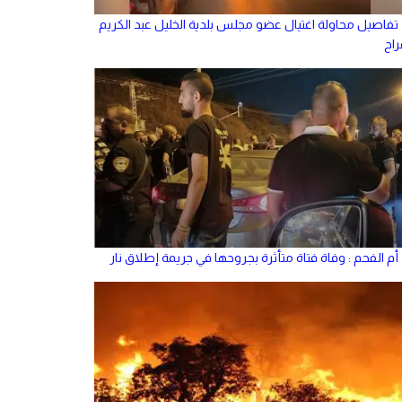
تفاصيل محاولة اغتيال عضو مجلس بلدية الخليل عبد الكريم
راح
أم الفحم : وفاة فتاة متأثرة بجروحها في جريمة إطلاق نار