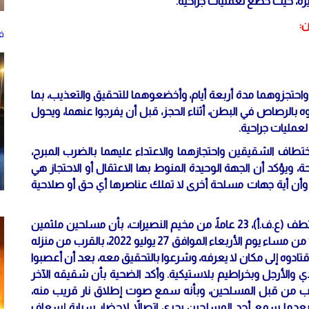
ة، حيث خضع لعمليات جراحية.
ن:
ف
جزوهما مدة أربعة أيام، وأخضعوهما للتحقيق والتعذيب، بما
ه بالرصاص في البطن، أثناء الحجز، قبل أن يفرجوا عنهما، ويحول
مليات جراحية.
طاف الشقيقين واحتجازهما والاعتداء عليهما بالضرب المبرح،
ويؤكد أن الجهة الوحيدة المنوط بها الاعتقال أو الاحتجاز هي
وأن أية جهات مسلحة أخرى لا تملك عناصرها أي حق أو صلاحية
والتقى طاقم المركز بأحد الضحايا ووالدته، حيث أفاد المختطف (ع.ف.أ)، 23 عاماً، من مخيم النصيرات، بأن مسلحين ملثمين
كانوا يستقلون سيارة جيب قد اختطفوه في الساعة 9:00 من مساء يوم الأربعاء الموافق 27 يوليو 2022، بالقرب من منزله
ادوه إلى مكان لا يعرفه، وشرعوا بالتحقيق معه، بعد أن أعصبوا
دي والأرجل وبخراطيم بلاستيكية. وأكد الضحية بأن شقيقه الآخر
 للتعذيب من قبل المسلحين، وبأنه سمع صوت إطلاق نار قريب منه،
بعدما سمع أحد المسلحين يجري اتصالاً لإحضار سيارة إسعاف