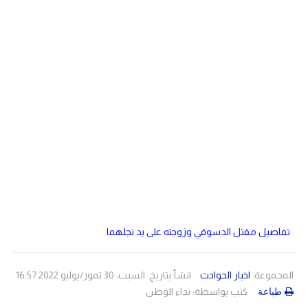
دولي
مصر
صحة
لبنان
الاردن
منوعات
مقالات
رياضة
الأرشيف
فيديو
تفاصيل مقتل الدسوقي وزوجته على يد نجلهما
المجموعة:
اخبار الحوادث
انشأ بتاريخ: السبت، 30 تموز/يوليو 2022 16:57
كتب بواسطة:
نداء الوطن
طباعة