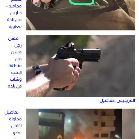
محاميد -
جبارين
من بلدة
معاوية
مقتل
رجل
مسن
من
منطقة
النقب
وشاب
في بلدة
الفريديس...تفاصيل
تفاصيل
محاولة
اغتيال
عضو