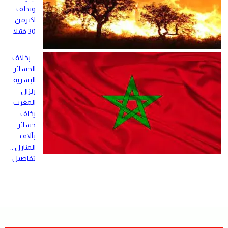
وتخلف
اكثرمن
30 قتيلا
بخلاف
الخسائر
البشرية
زلزال
المغرب
يخلف
خسائر
بآلاف
المنازل ..
تفاصيل