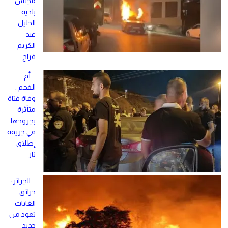
مجلس
بلدية
الخليل
عبد
الكريم
فراح
أم
الفحم :
وفاة فتاة
متأثرة
بجروحها
في جريمة
إطلاق
نار
الجزائر:
حرائق
الغابات
تعود من
جديد