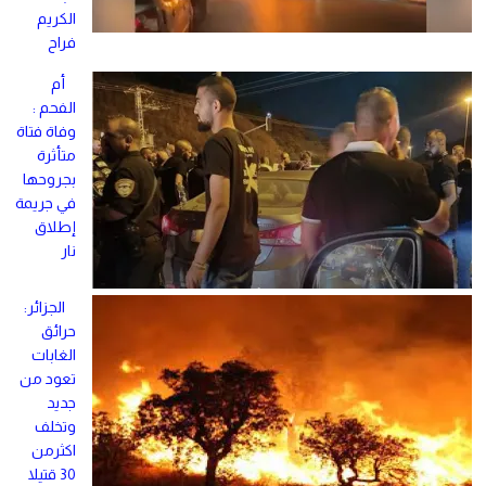
الكريم
فراح
أم
الفحم :
وفاة فتاة
متأثرة
بجروحها
في جريمة
إطلاق
نار
الجزائر:
حرائق
الغابات
تعود من
جديد
وتخلف
اكثرمن
30 قتيلا