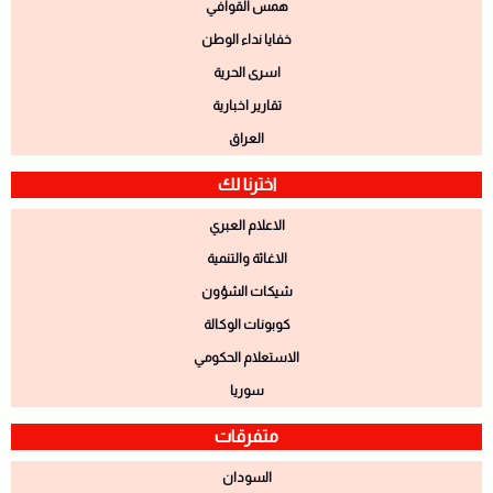
همس القوافي
خفايا نداء الوطن
اسرى الحرية
تقارير اخبارية
العراق
اخترنا لك
الاعلام العبري
الاغاثة والتنمية
شيكات الشؤون
كوبونات الوكالة
الاستعلام الحكومي
سوريا
متفرقات
السودان