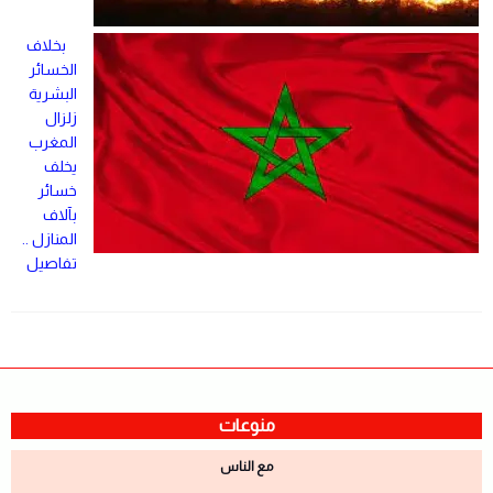
بخلاف
الخسائر
البشرية
زلزال
المغرب
يخلف
خسائر
بآلاف
المنازل ..
تفاصيل
منوعات
مع الناس