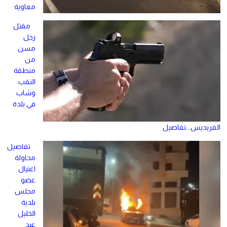
معاوية
مقتل
رجل
مسن
من
منطقة
النقب
وشاب
في بلدة
الفريديس...تفاصيل
تفاصيل
محاولة
اغتيال
عضو
مجلس
بلدية
الخليل
عبد