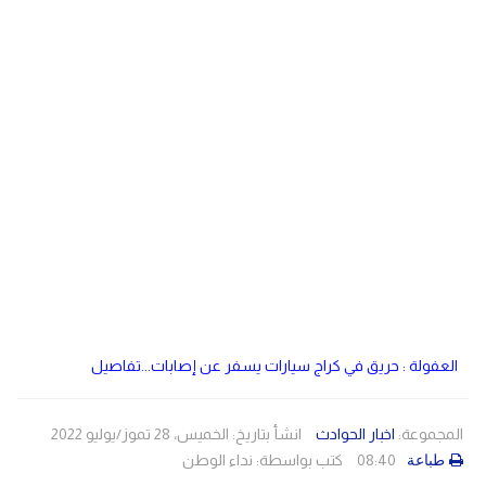
دولي
مصر
صحة
لبنان
الاردن
منوعات
مقالات
رياضة
الأرشيف
فيديو
العفولة : حريق في كراج سيارات يسفر عن إصابات...تفاصيل
المجموعة:
اخبار الحوادث
انشأ بتاريخ: الخميس، 28 تموز/يوليو 2022
08:40
كتب بواسطة:
نداء الوطن
طباعة