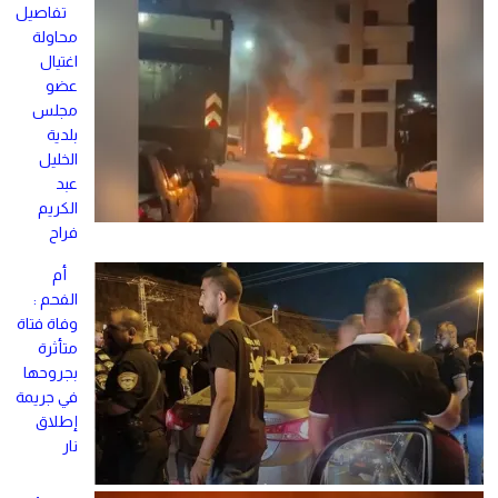
تفاصيل
محاولة
اغتيال
عضو
مجلس
بلدية
الخليل
عبد
الكريم
فراح
أم
الفحم :
وفاة فتاة
متأثرة
بجروحها
في جريمة
إطلاق
نار