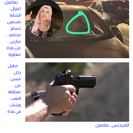
تفاصيل
اغتيال
الشابة
ياسمين
حسام
محاميد -
جبارين
من بلدة
معاوية
مقتل
رجل
مسن
من
منطقة
النقب
وشاب
في بلدة
الفريديس...تفاصيل