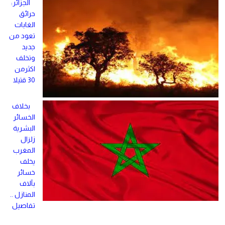
الجزائر:
حرائق
الغابات
تعود من
جديد
وتخلف
اكثرمن
30 قتيلا
بخلاف
الخسائر
البشرية
زلزال
المغرب
يخلف
خسائر
بآلاف
المنازل ..
تفاصيل