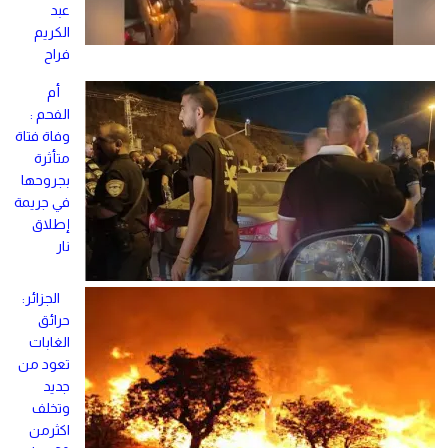
عبد
الكريم
فراح
أم
الفحم :
وفاة فتاة
متأثرة
بجروحها
في جريمة
إطلاق
نار
الجزائر:
حرائق
الغابات
تعود من
جديد
وتخلف
اكثرمن