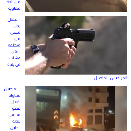
من بلدة
معاوية
مقتل
رجل
مسن
من
منطقة
النقب
وشاب
في بلدة
الفريديس...تفاصيل
تفاصيل
محاولة
اغتيال
عضو
مجلس
بلدية
الخليل