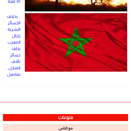
30 قتيلا
بخلاف
الخسائر
البشرية
زلزال
المغرب
يخلف
خسائر
بآلاف
المنازل ..
تفاصيل
منوعات
مع الناس