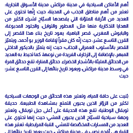
أهم الأماكن السياحية في مدينة مراكش مدينة الأسواق التجارية:
تعتبر من أهم مناطق الجذب في المدينة، حيث إنّها تحتوي على
العديد من الأزقة الملوّنة التي يقصدها السيّاح لشراء الكثير من
الهدايا التذكارية منها مثل: العطور والتوابل، والجلود المدبوغة،
والبابوش المغربي. قصر الباهية: يعود تاريخ بناء هذا القصر إلى
القرن التاسع عشر، حيث إنّه كان مقراً لإقامة الوزير بو أحمد، ويتميّز
القصر بالأسلوب العمراني الجذاب؛ حيث إنه يتميّز بالديكور الداخلي
المبهر، بالإضافة إلى الزخارف الفريدة من نوعها، كما تحيط به العديد
من الحدائق المليئة بالأشجار الخضراء. حدائق المنارة: تقع حدائق المرة
في وسط مدينة مراكش، ويعود تاريخ بنائها إلى القرن التاسع عشر؛
حيث
بُنيت على حافة المياه، وتعتبر هذه الحدائق من الوجهات السياحية
لكثير من الزوّار الذين يحبون التمتع بمشاهدة الطبيعة. حديقة
توبقال الوطنية: تقع هذه الحديقة على أعلى جبل توبقال، وتعتبر
وجهة سياحية للسيّاح الذين يحبون المشي؛ حيث إنها تحتوي على
العديد من المسارات المخصّصة للمشي. القبة المرابطية: تعتبر هذه
القبة هي أقدم نصب في مدينة مراكش، حيث يعود تاريخ بنائها إلى