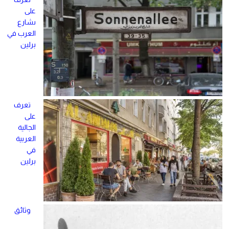
على
ىشارع
العرب في
برلين
تعرف
على
الجالية
العربية
في
برلين
وثائق