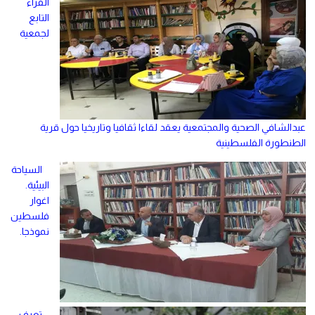
القراء
التابع
لجمعية
عبدالشافي الصحية والمجتمعية يعقد لقاءا ثقافيا وتاريخيا حول قرية
الطنطورة الفلسطينية
السياحة
البيئية.
اغوار
فلسطين
نموذجا.
تعرف