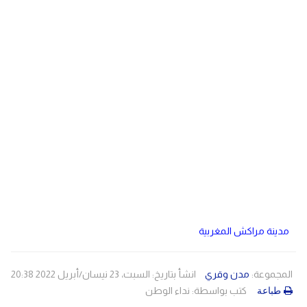
دولي
مصر
صحة
لبنان
الاردن
منوعات
مقالات
رياضة
الأرشيف
فيديو
مدينة مراكش المغربية
المجموعة:
مدن وقري
انشأ بتاريخ: السبت، 23 نيسان/أبريل 2022 20:38
كتب بواسطة:
نداء الوطن
طباعة