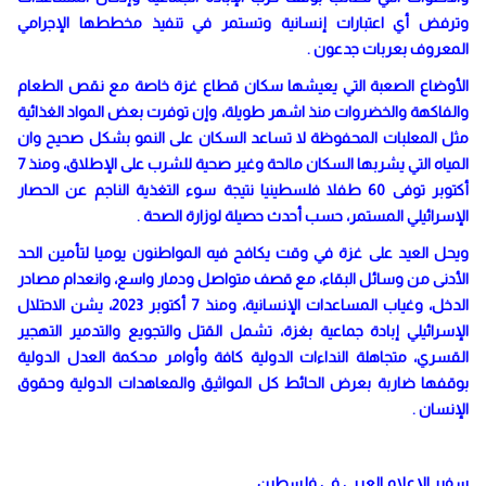
وترفض أي اعتبارات إنسانية وتستمر في تنفيذ مخططها الإجرامي
المعروف بعربات جدعون .
الأوضاع الصعبة التي يعيشها سكان قطاع غزة خاصة مع نقص الطعام
والفاكهة والخضروات منذ اشهر طويلة، وإن توفرت بعض المواد الغذائية
مثل المعلبات المحفوظة لا تساعد السكان على النمو بشكل صحيح وان
المياه التي يشربها السكان مالحة وغير صحية للشرب على الإطلاق، ومنذ 7
أكتوبر توفى 60 طفلا فلسطينيا نتيجة سوء التغذية الناجم عن الحصار
الإسرائيلي المستمر، حسب أحدث حصيلة لوزارة الصحة
.
ويحل العيد على غزة في وقت يكافح فيه المواطنون يوميا لتأمين الحد
الأدنى من وسائل البقاء، مع قصف متواصل ودمار واسع، وانعدام مصادر
الدخل، وغياب المساعدات الإنسانية، ومنذ 7 أكتوبر 2023، يشن الاحتلال
الإسرائيلي إبادة جماعية بغزة، تشمل القتل والتجويع والتدمير التهجير
القسري، متجاهلة النداءات الدولية كافة وأوامر محكمة العدل الدولية
بوقفها ضاربة بعرض الحائط كل المواثيق والمعاهدات الدولية وحقوق
الإنسان .
سفير الإعلام العربي في فلسطين