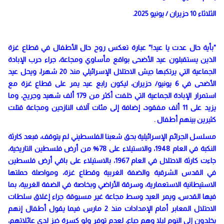
الثلاثاء 10 حزيران / يونيو 2025.
"بأية حال عدت يا عيد!" عبارة تعكس روح حال الأطفال في قطاع غزة
الذين يستقبلون عيد الأضحى بواقع مأساوي ومجاعة، جراء حرب الإبادة
الجماعية التي يرتكبها جيش الاحتلال الإسرائيلي منذ 20 شهرا، ويحل عيد
الأضحى في 6 يونيو/ حزيران، ليكون رابع عيد يمر على قطاع غزة مع
استمرار الإبادة الجماعية التي خلفت أكثر من 179 ألف شهيد وجريح، وما
يزيد على 11 ألف مفقود، إضافة إلى مئات آلاف النازحين ومجاعة قتلت
كثيرين بينهم أطفال .
مسلسل الجرائم الإسرائيلية بحق شعبنا الفلسطيني لم يتوقف، فبعد كارثة
النكبة في العام 1948، والاستيلاء على 78% من أرض فلسطين التاريخية،
جاءت كارثة الاحتلال في العام 1967، بالاستيلاء على باقي أرض فلسطين
في القدس الشرقية والضفة الغربية وقطاع غزة، ومواصلة حملتها
الاستيطانية الاستعمارية، وسرقة الأراضي وبخاصة في الضفة الغربية، بما
فيها القدس، ويمر العيد وسط مجاعة غير مسبوقة جراء إغلاق سلطات
الاحتلال المعابر أمام الإمدادات منذ 2 مارس فيما يقول أطفال إنهم
يخلدون إلى النوم ليلا وهم جياع، لعدم توفر ولو كسرة خبز لدى عائلاتهم،