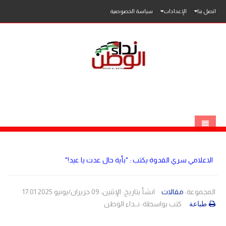
اتصل بنا
الإعدادات
سياسة الخصوصية
الرئيسية
الاعلامي سري القدوة يكتب : "بأية حال عدت يا عيد!"
الاخبار
محلي
المجموعة:
مقالات
انشأ بتاريخ: الإثنين، 09 حزيران/يونيو 2025 17:01
كتب بواسطة:
نــداء الوطن
طباعة
عربي
فلسطين