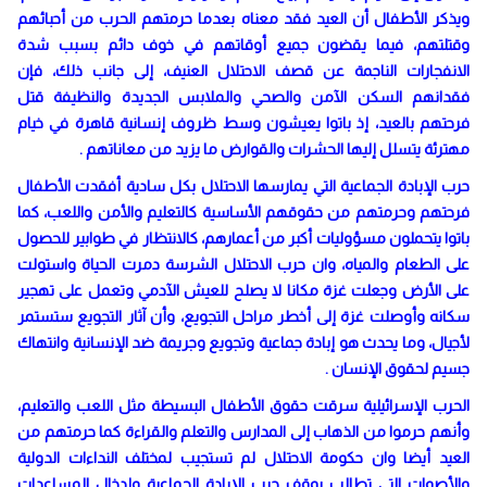
ويذكر الأطفال أن العيد فقد معناه بعدما حرمتهم الحرب من أحبائهم
وقتلتهم، فيما يقضون جميع أوقاتهم في خوف دائم بسبب شدة
الانفجارات الناجمة عن قصف الاحتلال العنيف، إلى جانب ذلك، فإن
فقدانهم السكن الآمن والصحي والملابس الجديدة والنظيفة قتل
فرحتهم بالعيد، إذ باتوا يعيشون وسط ظروف إنسانية قاهرة في خيام
مهترئة يتسلل إليها الحشرات والقوارض ما يزيد من معاناتهم .
حرب الإبادة الجماعية التي يمارسها الاحتلال بكل سادية أفقدت الأطفال
فرحتهم وحرمتهم من حقوقهم الأساسية كالتعليم والأمن واللعب، كما
باتوا يتحملون مسؤوليات أكبر من أعمارهم، كالانتظار في طوابير للحصول
على الطعام والمياه، وان حرب الاحتلال الشرسة دمرت الحياة واستولت
على الأرض وجعلت غزة مكانا لا يصلح للعيش الآدمي وتعمل على تهجير
سكانه وأوصلت غزة إلى أخطر مراحل التجويع، وأن آثار التجويع ستستمر
لأجيال، وما يحدث هو إبادة جماعية وتجويع وجريمة ضد الإنسانية وانتهاك
جسيم لحقوق الإنسان .
الحرب الإسرائيلية سرقت حقوق الأطفال البسيطة مثل اللعب والتعليم،
وأنهم حرموا من الذهاب إلى المدارس والتعلم والقراءة كما حرمتهم من
العيد أيضا وان حكومة الاحتلال لم تستجيب لمختلف النداءات الدولية
والأصوات التي تطالب بوقف حرب الإبادة الجماعية وإدخال المساعدات