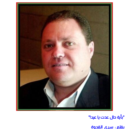
"بأية حال عدت يا عيد!"
بقلم : سري القدوة