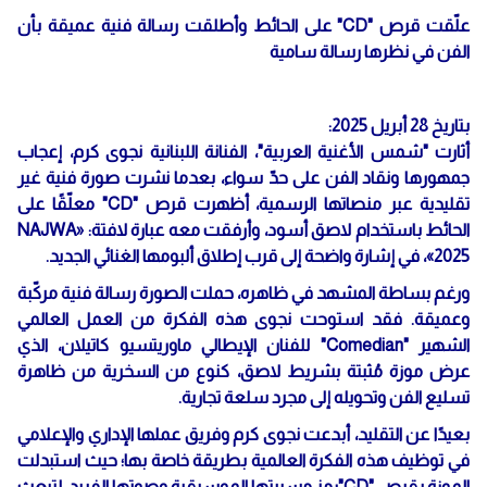
علّقت قرص "CD" على الحائط وأطلقت رسالة فنية عميقة بأن
الفن في نظرها رسالة سامية
بتاريخ 28 أبريل 2025:
أثارت "شمس الأغنية العربية"، الفنانة اللبنانية نجوى كرم، إعجاب
جمهورها ونقاد الفن على حدّ سواء، بعدما نشرت صورة فنية غير
تقليدية عبر منصاتها الرسمية، أظهرت قرص "CD" معلّقًا على
الحائط باستخدام لاصق أسود، وأرفقت معه عبارة لافتة: «NAJWA
2025»، في إشارة واضحة إلى قرب إطلاق ألبومها الغنائي الجديد.
ورغم بساطة المشهد في ظاهره، حملت الصورة رسالة فنية مركّبة
وعميقة. فقد استوحت نجوى هذه الفكرة من العمل العالمي
الشهير "Comedian" للفنان الإيطالي ماوريتسيو كاتيلان، الذي
عرض موزة مُثبتة بشريط لاصق، كنوع من السخرية من ظاهرة
تسليع الفن وتحويله إلى مجرد سلعة تجارية.
بعيدًا عن التقليد، أبدعت نجوى كرم وفريق عملها الإداري والإعلامي
في توظيف هذه الفكرة العالمية بطريقة خاصة بها؛ حيث استبدلت
الموزة بقرص "CD"رمز مسيرتها الموسيقية وصوتها الفريد، لتبعث