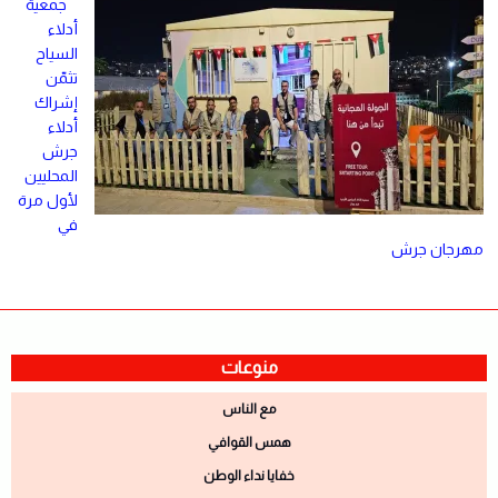
جمعية
أدلاء
السياح
تثمّن
إشراك
أدلاء
جرش
المحليين
لأول مرة
في
مهرجان جرش
منوعات
مع الناس
همس القوافي
خفايا نداء الوطن