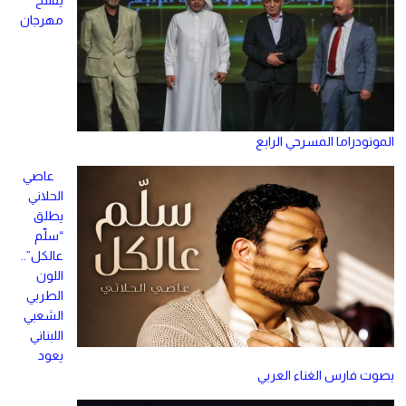
مهرجان
المونودراما المسرحي الرابع
عاصي
الحلاني
يطلق
“سلّم
عالكل”..
اللون
الطربي
الشعبي
اللبناني
يعود
بصوت فارس الغناء العربي