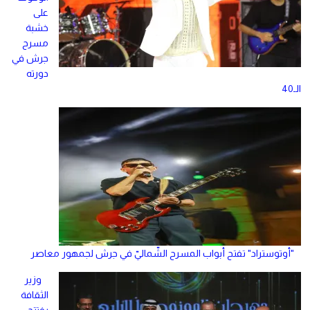
على
خشبة
مسرح
جرش في
دورته
الـ40
"أوتوستراد" تفتح أبواب المسرح الشّماليّ في جرش لجمهور معاصر
وزير
الثقافة
يفتتح