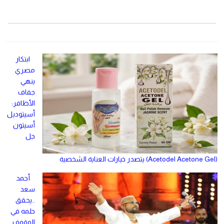
ابتكار
مصري
ينهي
جفاف
الأظافر:
أسيتوديل
أسيتون
جل
(Acetodel Acetone Gel) يتصدر خيارات العناية الشخصية
أحمد
سعد
..يحقق
حلمه في
الوقوف