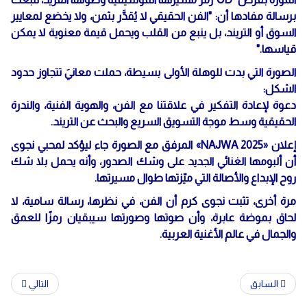
برسالة مفادها أن: "الفن الحقيقي لا يُقدَّر بثمن، ولا يخضع لمعايير
السوق أو التريند، بل ينبع من القلب ويحمل قيمة معنوية لا يمكن
قياسها."
الصورة التي بدت للوهلة الأولى بسيطة، حملت معانيَ تتجاوز حدود
الشكل:
دعوة لإعادة التفكير في علاقتنا مع الفن، والهوية الفنية، والندرة
الحقيقية وسط موجة التسويق السريع والبحث عن التريند.
إعلان «NAJWA 2025» المرفق مع الصورة جاء ليؤكد لمحبي نجوى
أن ألبومها الغنائي الجديد على وشك الصدور، وأنه يحمل بلا شك
روح الإبداع والأصالة التي ميّزتها طوال مسيرتها.
مرة أخرى، تثبت نجوى كرم أن الفن، في نظرها، رسالة سامية، لا
لحاق بموضة عابرة، وأن صوتها وصورتها سيبقيان رمزًا للعمق
والجمال في عالم الأغنية العربية.
السابق
التالي