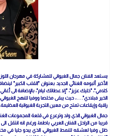
الأخير ألبومه الغنائي الجديد بعنوان "القلب الكبير" لينضا
الخير فبلادي". . . ، حيث يبقى مخلصا ووفيا للنهج الغيواني، 
راقية وإيقاعات تمتح من معين التجربة الغيوانية العظيمة.
جمال الغيواني الذي ولد وترعرع في قلعة المجموعات الغن
قريبا من الراحل الفنان العربي باطما، ورغم انه انتقل الى ا
ظل وفيا لعشقه للنمط الغيواني، الذي يبدو جليا في مخ