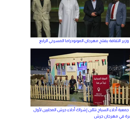
وزير الثقافة يفتتح مهرجان المونودراما المسرحي الرابع
جمعية أدلاء السياح تثمّن إشراك أدلاء جرش المحليين لأول
رة في مهرجان جرش