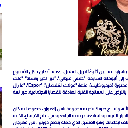
ال
يستعد الفنان جمال الغيواني للمشاركة في مهرجان اللوز بتافراوت ما بين 11 و12 ابريل المقبل، بعدما أطلق خلال الأسبوع
ف إلى ألبوماته السابقة: "كلامي غيواني"، "دير الخير ونساه"، "قلت
(Acetodel Acetone Gel) يتصدر خيارات العناية الشخصية
كلامي"، "خليك عزيز"، "إلا عطاتك ليام"، بالإضافة الى أغاني مصورة (فيديو كليب)، منها: "مولات القفطان"، "Espoir"، "ما زال
بالتركيز على المعالجة الفنية الهادفة للقضايا الاجتماعية، عبر لغة
ائية، وتشبع طويلا بتجربة مجموعة ناس الغيوان، خصوصا انه كان
لديار الفرنسية لمتابعة دراسته الجامعية في علم الاجتماع، الا انه
تلف ابداعاته، وهو العشق الذي جعله ينظم دورتين من مهرجان