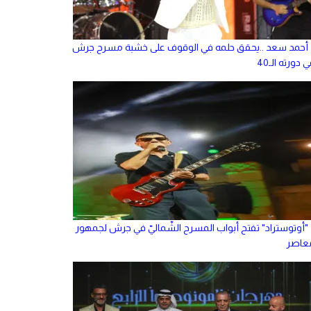
أحمد سعد ..يحقق حلمه في الوقوف على خشبة مسرح جرش
 دورته الـ40
"أوتوستراد" تفتح أبواب المسرح الشّماليّ في جرش لجمهور
عاصر