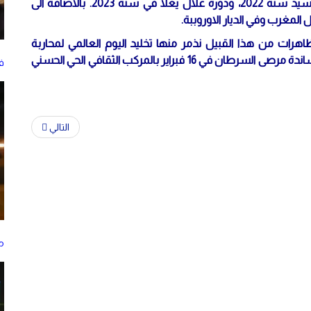
"الظاهرة الغيوانية" بدعم من وزارة الثقافة، دورة عمر السيد سنة 2022، ودورة علال يعلا في سنة 2023. بالاضافة الى
المغرب وفي الديار الاوروببة.
هرات من هذا القبيل نذمر منها تخليد اليوم العالمي لمحاربة
السرطان من خلال حفل خيري نظمته جمعية طموح لمساندة مرصى السرطان في 16 فبراير بالمركب الثقافي الحي الحسني
في
التالي
م