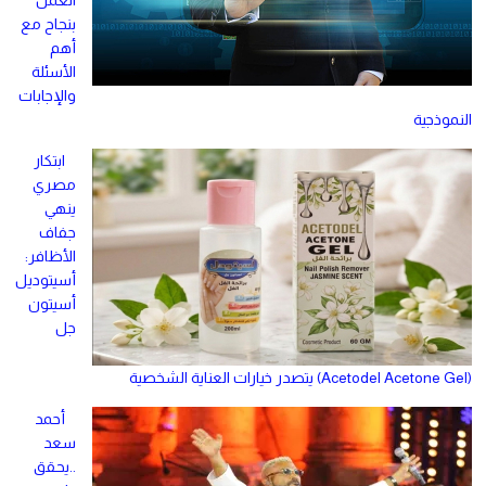
العمل
بنجاح مع
أهم
الأسئلة
والإجابات
النموذجية
ابتكار
مصري
ينهي
جفاف
الأظافر:
أسيتوديل
أسيتون
جل
(Acetodel Acetone Gel) يتصدر خيارات العناية الشخصية
أحمد
سعد
..يحقق