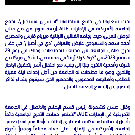
تحت شعارها في جميع نشاطاتها "لا شيء مستحيل"، تجمع
الجامعة الأمريكية في الإمارات AUE أربعة نجوم من من فناني
الوطن العربي، حيث يجتمع الفنانين اللبنانية ميريام فارس والمصري
أحمد سعد والسعودي عايض والعراقي "دي جي أصيل" في حفل
تخرج طلاب الجامعة من مختلف التخصصات، وذلك في يوم 29
سبتمبر 2023، في "كوكا كولا أرينا" في مدينة دبي، ليشكل مزيجًا بين
شرف وأهمية التخرج جنبًا إلى جنب، مع احتفال آسر بتحقيق الإنجاز
والتخرج، وهو ما خططت له الجامعة من أجل إحداث ليلة مميزة
للطلاب وأهاليهم المدعوين، والجمهور الذي سيقوم بشراء تذاكر
الحضور من الموقع المعتمد للحفل.
وقال حسن كشمولة رئيس قسم الإعلام والاتصال في الجامعة
الأمريكية في الإمارات AUE: "تشتهر حفلات التخرج الجامعية دائماً
بأجواء احتفالية لها مكانة خاصة لدى الطلاب وأهاليهم، لهذا تعتمد
الجامعة الأمريكية في الإمارات على جعله مختلفاً ومميزاً بأجواء