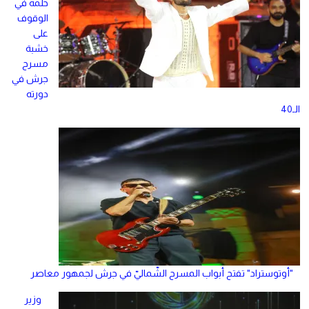
حلمه في
الوقوف
على
خشبة
مسرح
جرش في
دورته
الـ40
"أوتوستراد" تفتح أبواب المسرح الشّماليّ في جرش لجمهور معاصر
وزير