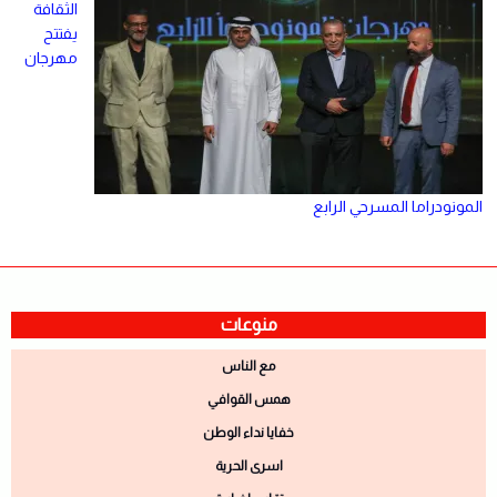
الثقافة
يفتتح
مهرجان
المونودراما المسرحي الرابع
منوعات
مع الناس
همس القوافي
خفايا نداء الوطن
اسرى الحرية