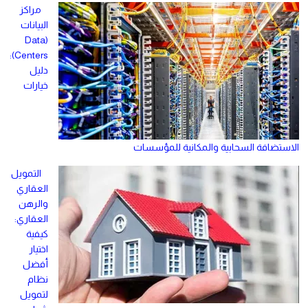
مراكز
البيانات
(Data
Centers):
دليل
خيارات
الاستضافة السحابية والمكانية للمؤسسات
التمويل
العقاري
والرهن
العقاري:
كيفية
اختيار
أفضل
نظام
لتمويل