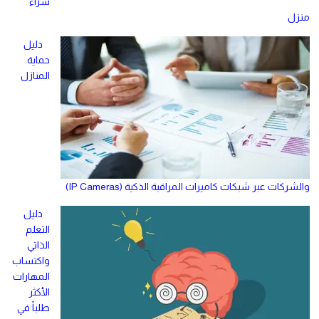
شراء
منزل
دليل
حماية
المنازل
والشركات عبر شبكات كاميرات المراقبة الذكية (IP Cameras)
دليل
التعلم
الذاتي
واكتساب
المهارات
الأكثر
طلباً في