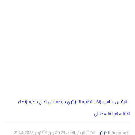
دولي
مصر
صحة
لبنان
الاردن
منوعات
مقالات
رياضة
الأرشيف
فيديو
الرئيس عباس يؤكد لنظيره الجزائري حرصه على انجاح جهود إنهاء
الانقسام الفلسطيني
المجموعة:
الجزائر
انشأ بتاريخ: الأحد، 23 تشرين1/أكتوير 2022 21:44