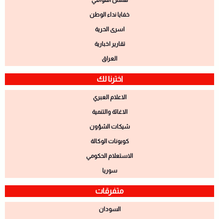
همس القوافي
خفايا نداء الوطن
اسرى الحرية
تقارير اخبارية
العراق
اخترنا لك
الاعلام العبري
الاغاثة والتنمية
شيكات الشؤون
كوبونات الوكالة
الاستعلام الحكومي
سوريا
متفرقات
السودان