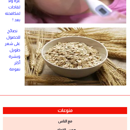
غزة ولا
لقاحات
لمكافحته
بعد !
نصائح
للحصول
على شعر
طويل
وبشرة
أكثر
نعومة
منوعات
مع الناس