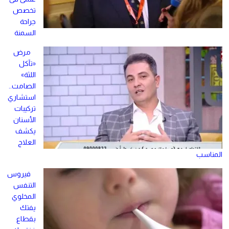
تخصص
جراحة
السمنة
مرض
«تآكل
اللثة»
الصامت..
استشاري
تركيبات
الأسنان
يكشف
العلاج
المناسب
فيروس
التنفس
المخلوي
يفتك
بقطاع