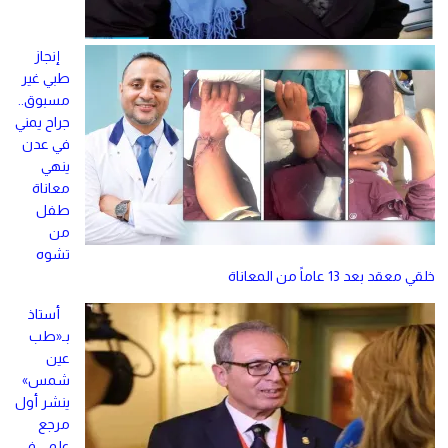
إنجاز
طبي غير
مسبوق..
جراح يمني
في عدن
ينهي
معاناة
طفل
من
تشوه
خلقي معقد بعد 13 عاماً من المعاناة
أستاذ
بـ«طب
عين
شمس»
ينشر أول
مرجع
علمى فى