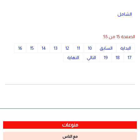
الشامل
الصفحة 15 من 55
البداية
السابق
10
11
12
13
14
15
16
17
18
19
التالي
النهاية
منوعات
مع الناس