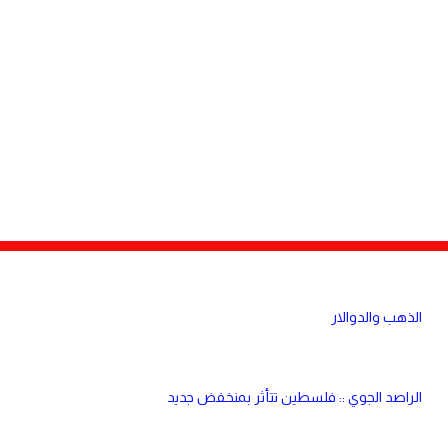
دولي
مصر
صحة
لبنان
الاردن
منوعات
مقالات
رياضة
الأرشيف
فيديو
الذهب والدوالار
الراصد الجوي :: فلسطين تتأثر بمنخفض جديد