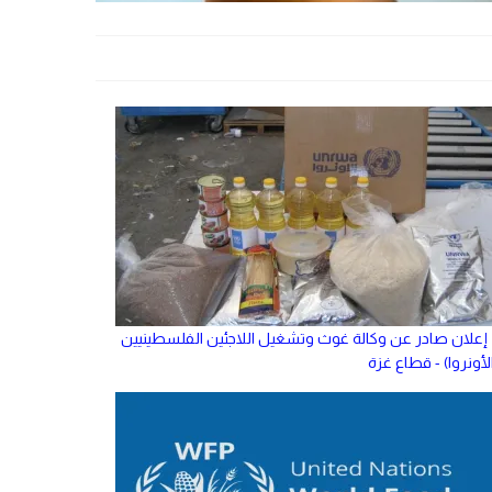
إعلان صادر عن وكالة غوث وتشغيل اللاجئين الفلسطينيين
لأونروا) - قطاع غزة