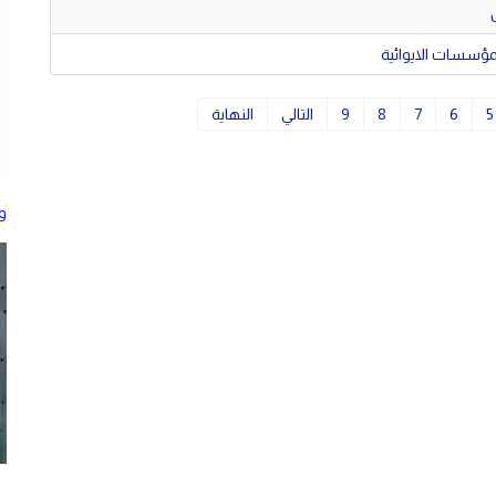
مؤسسات الايوائية
5
6
7
8
9
التالي
النهاية
و