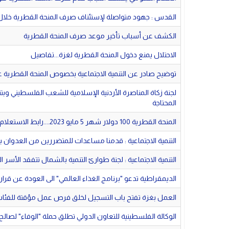
القدس : جهود متواصلة لإستئناف صرف المنحة القطرية خلال الا
الكشف عن أسباب تأخير موعد صرف المنحة القطرية
الاحتلال يمنع دخول المنحة القطرية لغزة...تفاصيل
توضيح صادر عن التنمية الاجتماعية بخصوص المنحة القطرية عن شه
لجنة زكاة المناصرة الأردنية الإسلامية للشعب الفلسطيني وب
المحتاجة
المنحة القطرية 100 دولار شهر 5 مايو 2023....رابط الاستعلام الحكومي
التنمية الاجتماعية : قدمنا مساعدات للمتضررين من العدوان بقيمة ٢٦١٠٠
التنمية الاجتماعية : لجنة طوارئ التنمية بالشمال تتفقد الأسر 
الديمقراطية تدعو "برنامج الغذاء العالمي" الى العودة عن قرا
العمل بغزة تفتح باب التسجيل لخلق فرص عمل مؤقتة للفئات ال
الوكالة الفلسطينية للتعاون الدولي تطلق حملة "الوفاء" لصالح