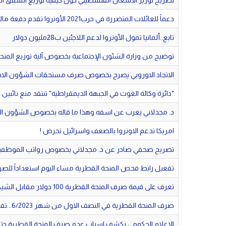
تصريح لوزير الأشغال الفلسطيني حول كيفية توزيع الشقق ا
دعماً للعائلات المتضررة في حرب2021 الأونروا تقدم دفعة مالية
تابع..ألمانيا تمول الأونروا لدعم اللاجئين ب28مليون دولار
توضيح من وزارة الشئون الإجتماعية بخصوص آلية توزيع المنحة
الاتحاد الاوروبي يصرح بخصوص صرف مستحقات الشؤون الاجتم
"دائرة وكالة الغوث في الجبهة الديمقراطية" تنتقد منع نائبين 
د. مجدلاني يعرب عن اسفه وهذا ما قاله بخصوص الشؤون الاجت
امريكا تدعم الاونروا بالضعف واسرائيل تحرض !
تصريح صحفي صادر عن د. مجدلاني بخصوص رواتب الموظفين
تفعيل رابط فحص المنحة القطرية مساء اليوم استعداداً للصرف
تعرف على قيمة صرف المنحة القطرية 100 دولار مقابل الشيكل عن شهر 6/2023
صرف المنحة القطرية في النصف الاول من شهر 6/2023...تفاصيل
الاعلام الحكومي يكشف اسباب عدم صرف المنحة القطرية حتى