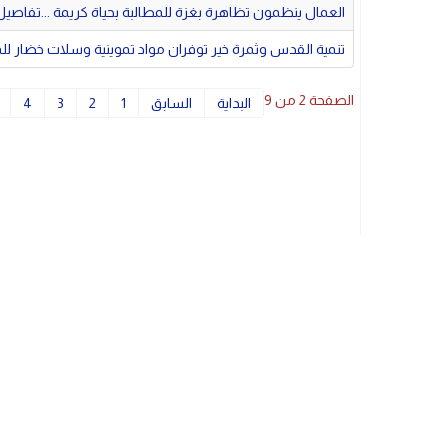
العمال ينظمون تظاهرة بغزة للمطالبة بحياة كريمة ...تفاصيل
تنمية القدس وثمرة خير توفران مواد تموينية وسلات خضار لل
الصفحة 2 من 9
البداية
السابق
1
2
3
4