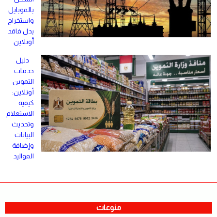
بالموبايل
واستخراج
بدل فاقد
أونلاين
دليل
خدمات
التموين
أونلاين:
كيفية
الاستعلام
وتحديث
البيانات
وإضافة
المواليد
منوعات