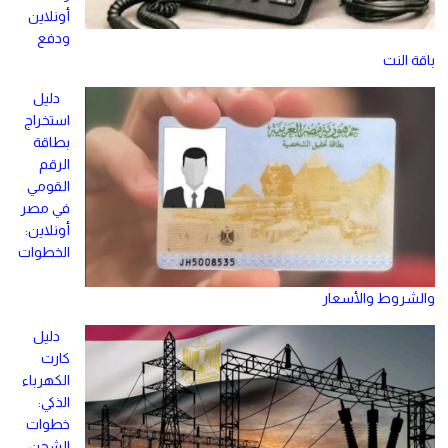
أونلاين
ودفع
باقة النت
دليل
استخراج
بطاقة
الرقم
القومي
في مصر
أونلاين:
الخطوات
والشروط والأسعار
دليل
كارت
الكهرباء
الذكي:
خطوات
الشحن