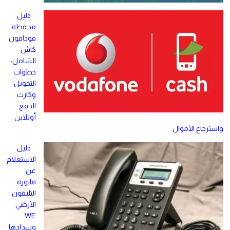
دليل
محفظة
فودافون
كاش
الشامل:
خطوات
التحويل
وكارت
الدفع
أونلاين
واسترجاع الأموال
دليل
الاستعلام
عن
فاتورة
التليفون
الأرضي
WE
وسدادها