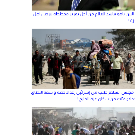
النتن ياهو يناشد العالم من أجل تمرير مخططه بترحيل اهل
ة !
مجلس السلام طلب من إسرائيل إعداد خطة واسعة النطاق
إجلاء فئات من سكان غزة للخارج !