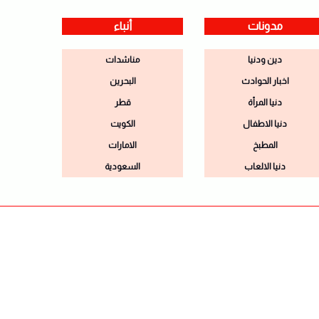
مدونات
أنباء
دين ودنيا
مناشدات
اخبار الحوادث
البحرين
دنيا المرأة
قطر
دنيا الاطفال
الكويت
المطبخ
الامارات
دنيا الالعاب
السعودية