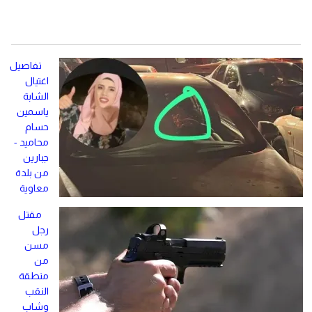
تفاصيل
اغتيال
الشابة
ياسمين
حسام
محاميد -
جبارين
من بلدة
معاوية
مقتل
رجل
مسن
من
منطقة
النقب
وشاب