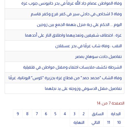
دولي
مصر
وفاة المواطن عصام جاد الله غرقاً في بحر خانيونس جنوب غزة
صحة
لبنان
وفاة 3 اشخاص في حادثي سير في كفر قرع وكفر قاسم
اليوم ... الحكم علي ربة منزل بتهمة الجمع بين زوجين
الاردن
منوعات
غزة : اختطاف شقيقين وتعذيبهما واطلاق النار على أحدهما
مقالات
النقب : وفاة شاب غرقًا في بحر عسقلان
رياضة
تفاصيل حادث سوهاج بمصر
الأرشيف
الشرطة تكشف ملابسات اختفاء ومقتل مواطن في قلقيلية
فيديو
وفاة الشاب "محمد حمد" من قطاع غزة بجزيرة "كوس" اليونانية، غرقًا
تفاصيل مقتل الدسوقي وزوجته على يد نجلهما
الصفحة 7 من 14
البداية
السابق
2
3
4
5
6
7
8
9
10
11
التالي
النهاية