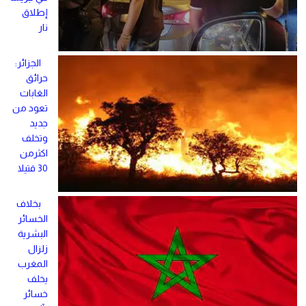
إطلاق
نار
الجزائر:
حرائق
الغابات
تعود من
جديد
وتخلف
اكثرمن
30 قتيلا
بخلاف
الخسائر
البشرية
زلزال
المغرب
يخلف
خسائر