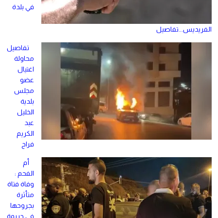
في بلدة
الفريديس...تفاصيل
تفاصيل
محاولة
اغتيال
عضو
مجلس
بلدية
الخليل
عبد
الكريم
فراح
أم
الفحم :
وفاة فتاة
متأثرة
بجروحها
في جريمة