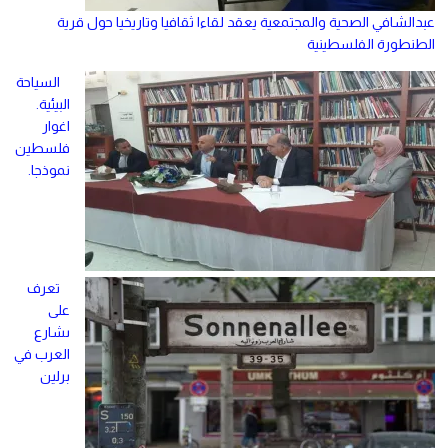
عبدالشافي الصحية والمجتمعية يعقد لقاءا ثقافيا وتاريخيا حول قرية
الطنطورة الفلسطينية
السياحة
البيئية.
اغوار
فلسطين
نموذجا.
تعرف
على
ىشارع
العرب في
برلين