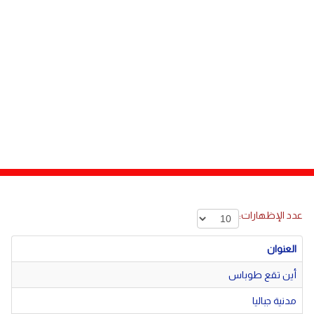
دولي
مصر
صحة
لبنان
الاردن
منوعات
مقالات
رياضة
الأرشيف
فيديو
عدد الإظهارات:
العنوان
أين تقع طوباس
مدنية جباليا