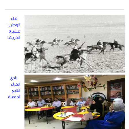
نداء
الوطن -
عشيرة
الخريشا
نادي
القراء
التابع
لجمعية