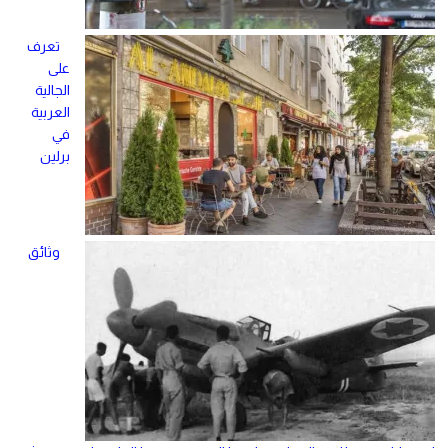
تعرف
على
الجالية
العربية
في
برلين
وثائق