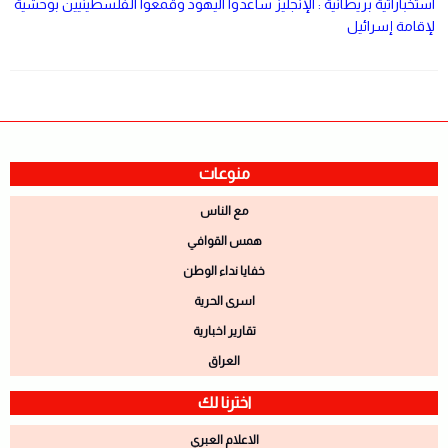
استخباراتية بريطانية : الإنجليز ساعدوا اليهود وقمعوا الفلسطينيين بوحشية
لإقامة إسرائيل
منوعات
مع الناس
همس القوافي
خفايا نداء الوطن
اسرى الحرية
تقارير اخبارية
العراق
اخترنا لك
الاعلام العبري